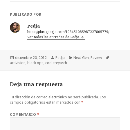
PUBLICADO POR
Pedja
https://plus.google.com/108451085987227805779/
Ver todas las entradas de Pedja
Publicado
Autor
Categorías
Etiquetas
diciembre 20, 2012
Pedja
Next-Gen
,
Review
el
activision
,
black ops
,
cod
,
treyarch
Deja una respuesta
Tu dirección de correo electrónico no será publicada.
Los
campos obligatorios están marcados con
*
COMENTARIO
*