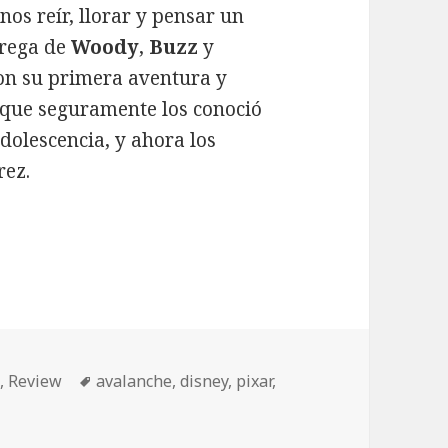
nos reír, llorar y pensar un
trega de
Woody
,
Buzz
y
con su primera aventura y
, que seguramente los conoció
dolescencia, y ahora los
rez.
Xbox 360
Etiquetas
n
,
Review
avalanche
,
disney
,
pixar
,