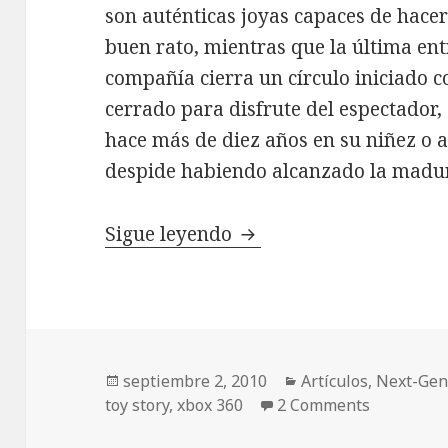
son auténticas joyas capaces de hacer
buen rato, mientras que la última en
compañía cierra un círculo iniciado 
cerrado para disfrute del espectador
hace más de diez años en su niñez o a
despide habiendo alcanzado la madu
Review Toy Story 3 – 
Sigue leyendo
Publicado
Categorías
septiembre 2, 2010
Artículos
,
Next-Ge
el
toy story
,
xbox 360
2 Comments