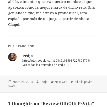
al día, e intentar que sea nuestro nombre el que
aparezca como la mejor marca de dicho reto. Una
genialidad que, me atrevo a pronosticar, será
copiada por más de un juego a partir de ahora.
Chapó
.
PUBLICADO POR
Pedja
https://plus.google.com/108451085987227805779/
Ver todas las entradas de Pedja
Publicado
Autor
Categorías
Etiquetas
enero 24, 2014
Pedja
Next-Gen
olliolli
,
psvita
,
el
skate
1 thoughts on “Review OlliOlli PsVita”