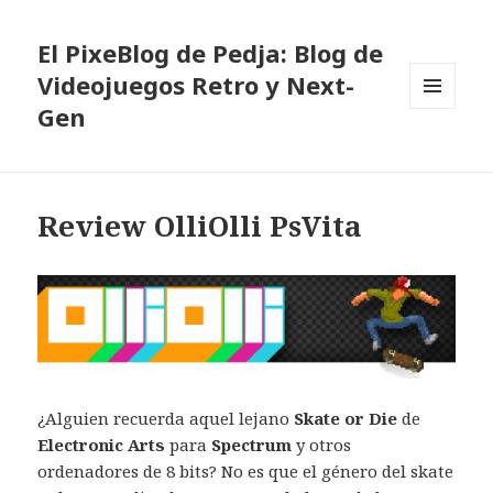
El PixeBlog de Pedja: Blog de
Videojuegos Retro y Next-
Gen
MENÚ
Y
WIDGETS
Review OlliOlli PsVita
¿Alguien recuerda aquel lejano
Skate or Die
de
Electronic Arts
para
Spectrum
y otros
ordenadores de 8 bits? No es que el género del skate