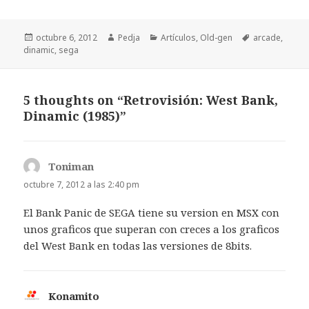
Publicado
Autor
Categorías
Etiquetas
octubre 6, 2012
Pedja
Artículos
,
Old-gen
arcade
,
el
dinamic
,
sega
5 thoughts on “Retrovisión: West Bank,
Dinamic (1985)”
Toniman
dice:
octubre 7, 2012 a las 2:40 pm
El Bank Panic de SEGA tiene su version en MSX con
unos graficos que superan con creces a los graficos
del West Bank en todas las versiones de 8bits.
Konamito
dice: