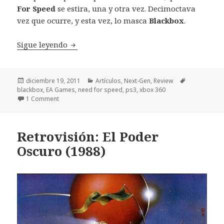
For Speed
se estira, una y otra vez. Decimoctava
vez que ocurre, y esta vez, lo masca
Blackbox
.
Review Need For Speed: The Run
Sigue leyendo
Publicado
Categorías
Etiquetas
diciembre 19, 2011
Artículos
,
Next-Gen
,
Review
el
blackbox
,
EA Games
,
need for speed
,
ps3
,
xbox 360
1 Comment
Retrovisión: El Poder
Oscuro (1988)