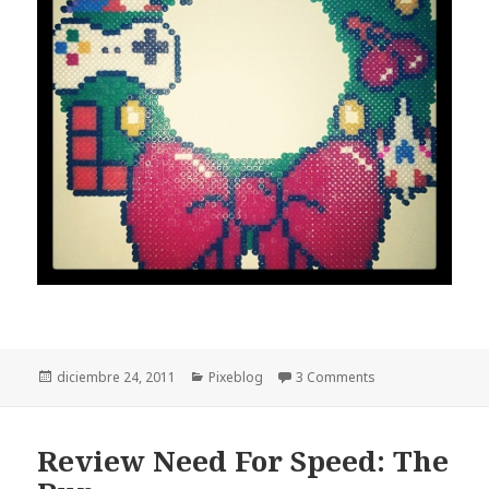
Publicado
Categorías
diciembre 24, 2011
Pixeblog
3 Comments
el
Review Need For Speed: The