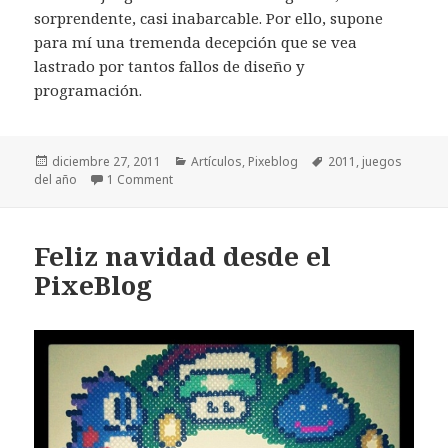
sorprendente, casi inabarcable. Por ello, supone
para mí una tremenda decepción que se vea
lastrado por tantos fallos de diseño y
programación.
Publicado
Categorías
Etiquetas
diciembre 27, 2011
Artículos
,
Pixeblog
2011
,
juegos
el
del año
1 Comment
Feliz navidad desde el
PixeBlog