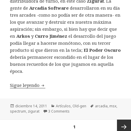
distribuidora de turno, en este caso
Zigurat
. La
gente de
Arcadia Software
desarrollaron en su día
tres arcades -como no podía ser de otra manera- en
los que avanzar y destruir era nuestra máxima
aspiración; sin embargo, si bien hay que decir que
en
Arkos
y
Curro Jiménez
el desarrollo del juego
podía llegar a hacerse monótono, con su tercer
producto sí que dieron en la tecla;
El Poder Oscuro
debería permanecer escondido en el lugar de los
buenos recuerdos de los que jugamos en aquella
época.
Retrovisión: El Poder Oscuro (1988)
Sigue leyendo
Publicado
Categorías
Etiquetas
diciembre 14, 2011
Artículos
,
Old-gen
arcadia
,
msx
,
el
spectrum
,
zigurat
3 Comments
Paginación
PÁGINA
1
de