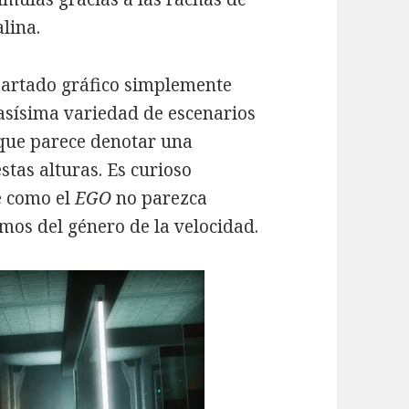
alina.
apartado gráfico simplemente
casísima variedad de escenarios
 que parece denotar una
stas alturas. Es curioso
e como el
EGO
no parezca
amos del género de la velocidad.