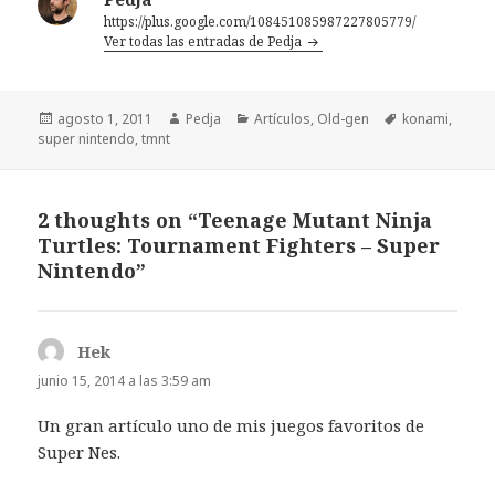
https://plus.google.com/108451085987227805779/
Ver todas las entradas de Pedja
Publicado
Autor
Categorías
Etiquetas
agosto 1, 2011
Pedja
Artículos
,
Old-gen
konami
,
el
super nintendo
,
tmnt
2 thoughts on “Teenage Mutant Ninja
Turtles: Tournament Fighters – Super
Nintendo”
Hek
dice:
junio 15, 2014 a las 3:59 am
Un gran artículo uno de mis juegos favoritos de
Super Nes.