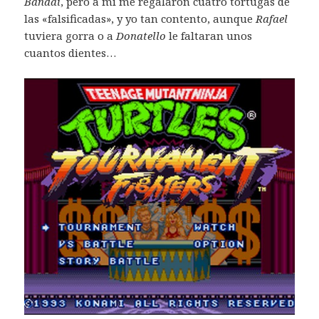
Bandai
, pero a mí me regalaron cuatro tortugas de
las «falsificadas», y yo tan contento, aunque
Rafael
tuviera gorra o a
Donatello
le faltaran unos
cuantos dientes…