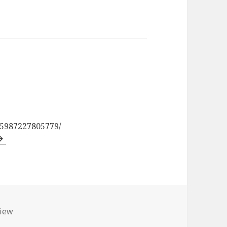
85987227805779/
iew