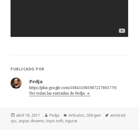
PUBLICADO POR
Pedja
https://plus.google.com/108451085987227805779/
Ver todas las entradas de Pedja
Publicado
Autor
Categorías
Etiquetas
abril 18, 2011
Pedja
Artículos
,
Old-gen
amstrad
el
cpc
,
aspar
,
dinamic
,
topo soft
,
zigurat