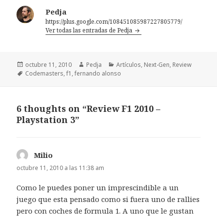
Pedja
https://plus.google.com/108451085987227805779/
Ver todas las entradas de Pedja
Publicado
Autor
Categorías
octubre 11, 2010
Pedja
Artículos
,
Next-Gen
,
Review
el
Etiquetas
Codemasters
,
f1
,
fernando alonso
6 thoughts on “Review F1 2010 –
Playstation 3”
Milio
dice:
octubre 11, 2010 a las 11:38 am
Como le puedes poner un imprescindible a un
juego que esta pensado como si fuera uno de rallies
pero con coches de formula 1. A uno que le gustan