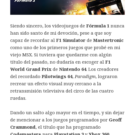
Siendo sincero, los videojuegos de
Fórmula 1
nunca
han sido santo de mi devoción, pese a que soy
capaz de recordar al
F1 Simulator
de
Mastertronic
como uno de los primeros juegos que probé en mi
viejo MSX. Si tuviera que quedarme con algún
título del pasado, no dudaría en escoger al
F1
World Grand Prix
de
Nintendo 64
. Los creadores
del recordado
Pilotwings 64
,
Paradigm
, lograron
recrear un efecto visual muy cercano a la
retransmisión televisiva del circo de las cuatro
ruedas.
Dando un salto algo mayor en el tiempo, y sin dejar
de mencionar a los juegos programados por
Geoff
Crammond
, el título que ha programado
Codemasters
para
Playstation 3
y
Xbox 360