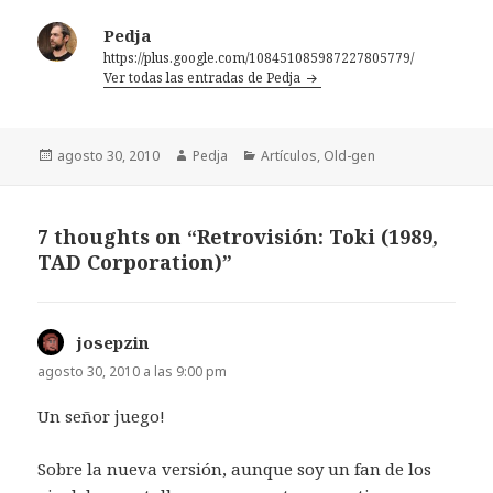
Pedja
https://plus.google.com/108451085987227805779/
Ver todas las entradas de Pedja
Publicado
Autor
Categorías
agosto 30, 2010
Pedja
Artículos
,
Old-gen
el
7 thoughts on “Retrovisión: Toki (1989,
TAD Corporation)”
josepzin
dice:
agosto 30, 2010 a las 9:00 pm
Un señor juego!
Sobre la nueva versión, aunque soy un fan de los