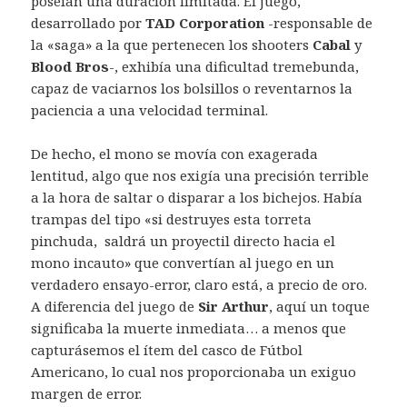
poseían una duración limitada. El juego,
desarrollado por
TAD Corporation
-responsable de
la «saga» a la que pertenecen los shooters
Cabal
y
Blood Bros
-, exhibía una dificultad tremebunda,
capaz de vaciarnos los bolsillos o reventarnos la
paciencia a una velocidad terminal.
De hecho, el mono se movía con exagerada
lentitud, algo que nos exigía una precisión terrible
a la hora de saltar o disparar a los bichejos. Había
trampas del tipo «si destruyes esta torreta
pinchuda, saldrá un proyectil directo hacia el
mono incauto» que convertían al juego en un
verdadero ensayo-error, claro está, a precio de oro.
A diferencia del juego de
Sir Arthur
, aquí un toque
significaba la muerte inmediata… a menos que
capturásemos el ítem del casco de Fútbol
Americano, lo cual nos proporcionaba un exiguo
margen de error.