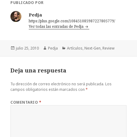
PUBLICADO POR
Pedja
https://plus.google.com/108451085987227805779/
Ver todas las entradas de Pedja
Publicado
Autor
Categorías
julio 25, 2010
Pedja
Artículos
,
Next-Gen
,
Review
el
Deja una respuesta
Tu dirección de correo electrónico no será publicada.
Los
campos obligatorios están marcados con
*
COMENTARIO
*