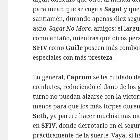
para mear, que se coge a
Sagat
y que
santiamén, durando apenas diez seg
asno.
Sagat No More
, amigos: el larg
como antaño, mientras que otros per
SFIV
como
Guile
poseen más combos
especiales con más presteza.
En general,
Capcom
se ha cuidado de
combates, reduciendo el daño de los g
turno no puedan alzarse con la victori
menos para que los más torpes duremos
Seth
, ya parece hacer muchísimas m
en
SFIV
, donde derrotarlo en el seg
prácticamente de la suerte. Vaya, si 