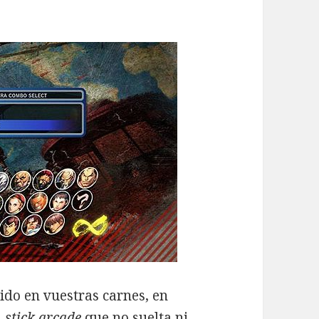
ido en vuestras carnes, en
l
stick arcade
que no suelta ni