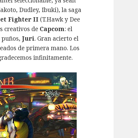
antel seleccionable, ya sean
akoto, Dudley, Ibuki), la saga
et Fighter II
(T.Hawk y Dee
os creativos de
Capcom
: el
s puños,
Juri
. Gran acierto el
queados de primera mano. Los
gradecemos infinitamente.