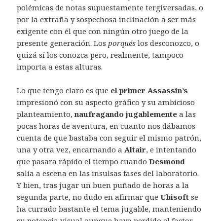
polémicas de notas supuestamente tergiversadas, o
por la extraña y sospechosa inclinación a ser más
exigente con él que con ningún otro juego de la
presente generación. Los
porqués
los desconozco, o
quizá sí los conozca pero, realmente, tampoco
importa a estas alturas.
Lo que tengo claro es que
el primer
Assassin’s
impresionó con su aspecto gráfico y su ambicioso
planteamiento,
naufragando jugablemente
a las
pocas horas de aventura, en cuanto nos dábamos
cuenta de que bastaba con seguir el mismo patrón,
una y otra vez, encarnando a
Altair
, e intentando
que pasara rápido el tiempo cuando
Desmond
salía a escena en las insulsas fases del laboratorio.
Y bien, tras jugar un buen puñado de horas a la
segunda parte, no dudo en afirmar que
Ubisoft
se
ha currado bastante el tema jugable, manteniendo
su potencia visual aunque haya perdido el factor