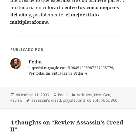
mejores de lo que esperaba tras su primera parte, y
no dudaría en colocarlo
entre los cinco mejores
del año
y, posiblemente,
el mejor título
multiplataforma
.
PUBLICADO POR
Pedja
https://plus.google.com/108451085987227805779/
Ver todas las entradas de Pedja
Publicado
Autor
Categorías
diciembre 11, 2009
Pedja
Artículos
,
Next-Gen
,
el
Etiquetas
Review
assassin's creed
,
playstation 3
,
ubisoft
,
xbox 360
4 thoughts on “Review Assassin’s Creed
II”