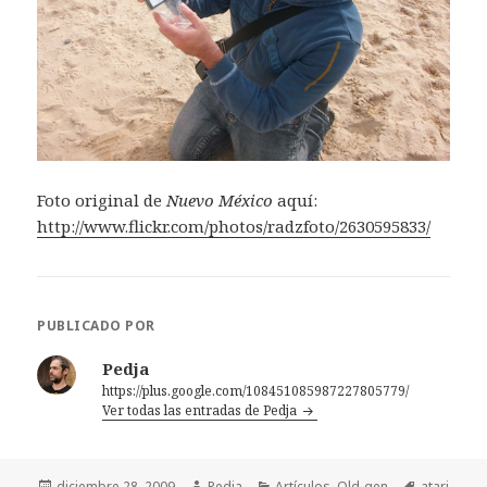
Foto original de
Nuevo México
aquí:
http://www.flickr.com/photos/radzfoto/2630595833/
PUBLICADO POR
Pedja
https://plus.google.com/108451085987227805779/
Ver todas las entradas de Pedja
Publicado
Autor
Categorías
Etiquetas
diciembre 28, 2009
Pedja
Artículos
,
Old-gen
atari