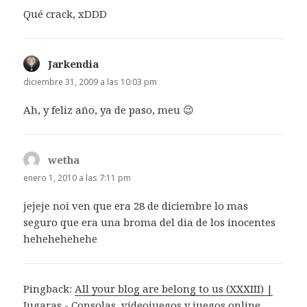
Qué crack, xDDD
Jarkendia
dice:
diciembre 31, 2009 a las 10:03 pm
Ah, y feliz año, ya de paso, meu 😉
wetha
dice:
enero 1, 2010 a las 7:11 pm
jejeje noi ven que era 28 de diciembre lo mas
seguro que era una broma del dia de los inocentes
hehehehehehe
Pingback:
All your blog are belong to us (XXXIII) |
Jugaras - Consolas, videojuegos y juegos online