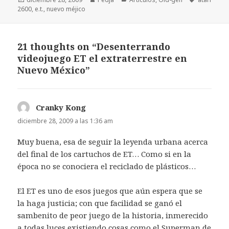
el
2600
,
e.t.
,
nuevo méjico
21 thoughts on “Desenterrando
videojuego ET el extraterrestre en
Nuevo México”
Cranky Kong
dice:
diciembre 28, 2009 a las 1:36 am
Muy buena, esa de seguir la leyenda urbana acerca
del final de los cartuchos de ET… Como si en la
época no se conociera el reciclado de plásticos…
El ET es uno de esos juegos que aún espera que se
la haga justicia; con que facilidad se ganó el
sambenito de peor juego de la historia, inmerecido
a todas luces existiendo cosas como el Superman de