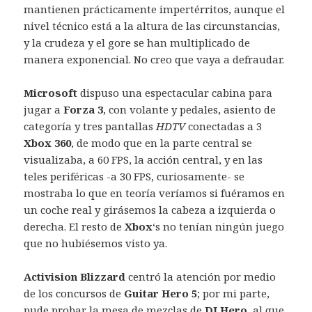
mantienen prácticamente impertérritos, aunque el
nivel técnico está a la altura de las circunstancias,
y la crudeza y el gore se han multiplicado de
manera exponencial. No creo que vaya a defraudar.
Microsoft
dispuso una espectacular cabina para
jugar a
Forza 3
, con volante y pedales, asiento de
categoría y tres pantallas
HDTV
conectadas a 3
Xbox 360
, de modo que en la parte central se
visualizaba, a 60 FPS, la acción central, y en las
teles periféricas -a 30 FPS, curiosamente- se
mostraba lo que en teoría veríamos si fuéramos en
un coche real y girásemos la cabeza a izquierda o
derecha. El resto de
Xbox
‘s no tenían ningún juego
que no hubiésemos visto ya.
Activision Blizzard
centró la atención por medio
de los concursos de
Guitar Hero 5
; por mi parte,
pude probar la mesa de mezclas de
DJ Hero
, al que