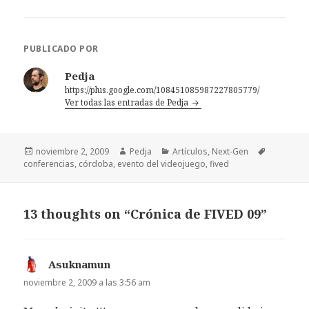
PUBLICADO POR
Pedja
https://plus.google.com/108451085987227805779/
Ver todas las entradas de Pedja
Publicado
Autor
Categorías
Etiquetas
noviembre 2, 2009
Pedja
Artículos
,
Next-Gen
el
conferencias
,
córdoba
,
evento del videojuego
,
fived
13 thoughts on “Crónica de FIVED 09”
Asuknamun
dice:
noviembre 2, 2009 a las 3:56 am