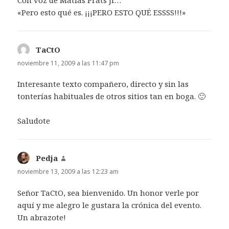
Con voz de Matías Prats Jr…
«Pero esto qué es. ¡¡¡PERO ESTO QUÉ ESSSS!!!»
TaCtO
dice:
noviembre 11, 2009 a las 11:47 pm
Interesante texto compañero, directo y sin las
tonterías habituales de otros sitios tan en boga. 🙂
Saludote
Pedja
dice:
noviembre 13, 2009 a las 12:23 am
Señor TaCtO, sea bienvenido. Un honor verle por
aquí y me alegro le gustara la crónica del evento.
Un abrazote!