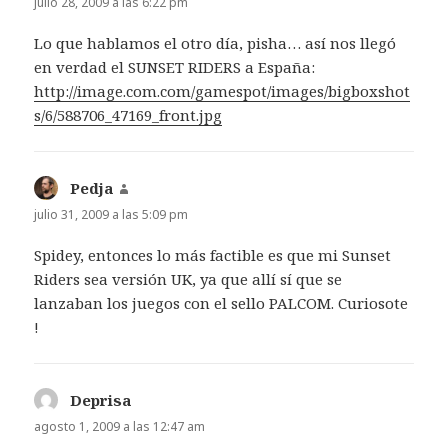
julio 28, 2009 a las 6:22 pm
Lo que hablamos el otro día, pisha… así nos llegó
en verdad el SUNSET RIDERS a España:
http://image.com.com/gamespot/images/bigboxshot
s/6/588706_47169_front.jpg
Pedja
dice:
julio 31, 2009 a las 5:09 pm
Spidey, entonces lo más factible es que mi Sunset
Riders sea versión UK, ya que allí sí que se
lanzaban los juegos con el sello PALCOM. Curiosote
!
Deprisa
dice:
agosto 1, 2009 a las 12:47 am