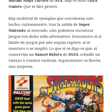
Mutant Ninja Turtles
de
NES
, bajo el sello
Ultra
Games
. Que se dice pronto.
Hay multitud de ejemplos que corroboran este
hecho; curiosamente, tras la salida de
Super
Nintendo
al mercado, aún podemos encontrar
juegos con dicho sello alternativo. Desconozco si el
límite de juegos por año seguía vigente, si se
mantuvo o se amplió. Lo que sí os digo es que, si
conserváis un
Sunset Riders
de
SNES
, echadle un
vistazo a vuestra carátula. Seguramente os llevéis
una sorpresa.