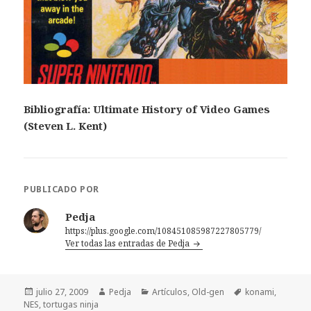
Bibliografía: Ultimate History of Video Games
(Steven L. Kent)
PUBLICADO POR
Pedja
https://plus.google.com/108451085987227805779/
Ver todas las entradas de Pedja
Publicado
Autor
Categorías
Etiquetas
julio 27, 2009
Pedja
Artículos
,
Old-gen
konami
,
el
NES
,
tortugas ninja