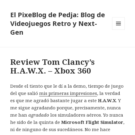
El PixeBlog de Pedja: Blog de
Videojuegos Retro y Next-
Gen
MENÚ
Y
WIDGETS
Review Tom Clancy’s
H.A.W.X. – Xbox 360
Desde el tiento que le dí a la demo, tiempo de juego
del que salió
mis primeras impresiones
, la verdad
es que me agradó bastante jugar a este
H.A.W.X
. Y
me sigue agradando porque, precisamente, nunca
me han
agradado
los simuladores aéreos. Yo nunca
he sido de la quinta de
Microsoft Flight Simulator
,
ni de ninguno de sus sucedáneos. No me hace