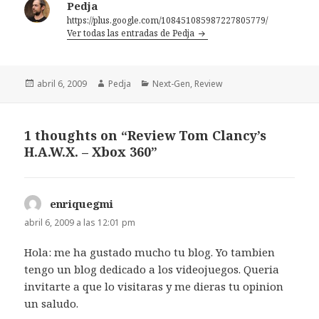
Pedja
https://plus.google.com/108451085987227805779/
Ver todas las entradas de Pedja
Publicado
Autor
Categorías
abril 6, 2009
Pedja
Next-Gen
,
Review
el
1 thoughts on “Review Tom Clancy’s
H.A.W.X. – Xbox 360”
enriquegmi
dice:
abril 6, 2009 a las 12:01 pm
Hola: me ha gustado mucho tu blog. Yo tambien
tengo un blog dedicado a los videojuegos. Queria
invitarte a que lo visitaras y me dieras tu opinion
un saludo.