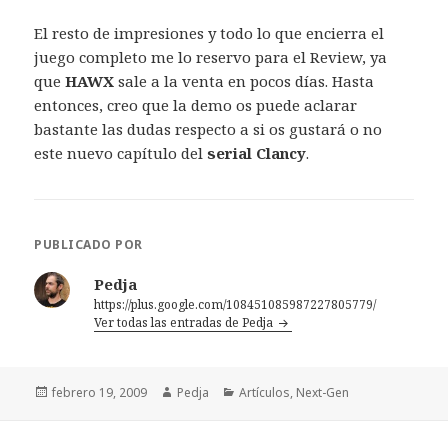
El resto de impresiones y todo lo que encierra el
juego completo me lo reservo para el Review, ya
que
HAWX
sale a la venta en pocos días. Hasta
entonces, creo que la demo os puede aclarar
bastante las dudas respecto a si os gustará o no
este nuevo capítulo del
serial Clancy
.
PUBLICADO POR
Pedja
https://plus.google.com/108451085987227805779/
Ver todas las entradas de Pedja
Publicado
Autor
Categorías
febrero 19, 2009
Pedja
Artículos
,
Next-Gen
el