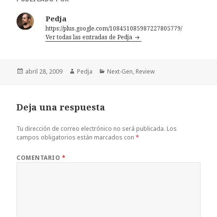
Pedja
https://plus.google.com/108451085987227805779/
Ver todas las entradas de Pedja
Publicado
Autor
Categorías
abril 28, 2009
Pedja
Next-Gen
,
Review
el
Deja una respuesta
Tu dirección de correo electrónico no será publicada.
Los
campos obligatorios están marcados con
*
COMENTARIO
*