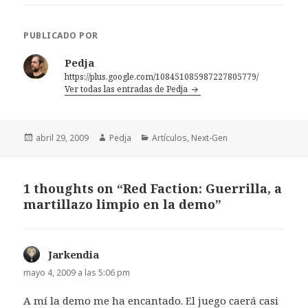
PUBLICADO POR
Pedja
https://plus.google.com/108451085987227805779/
Ver todas las entradas de Pedja
Publicado
Autor
Categorías
abril 29, 2009
Pedja
Artículos
,
Next-Gen
el
1 thoughts on “Red Faction: Guerrilla, a
martillazo limpio en la demo”
Jarkendia
dice:
mayo 4, 2009 a las 5:06 pm
A mí la demo me ha encantado. El juego caerá casi