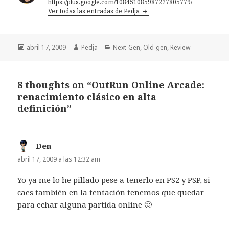
https://plus.google.com/108451085987227805779/
Ver todas las entradas de Pedja
Publicado
Autor
Categorías
abril 17, 2009
Pedja
Next-Gen
,
Old-gen
,
Review
el
8 thoughts on “OutRun Online Arcade:
renacimiento clásico en alta
definición”
Den
dice:
abril 17, 2009 a las 12:32 am
Yo ya me lo he pillado pese a tenerlo en PS2 y PSP, si
caes también en la tentación tenemos que quedar
para echar alguna partida online 🙂