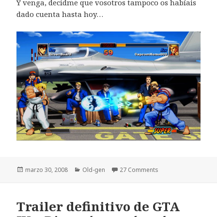
Y venga, decidme que vosotros tampoco os habíais
dado cuenta hasta hoy…
Publicado
Categorías
marzo 30, 2008
Old-gen
27 Comments
el
Trailer definitivo de GTA