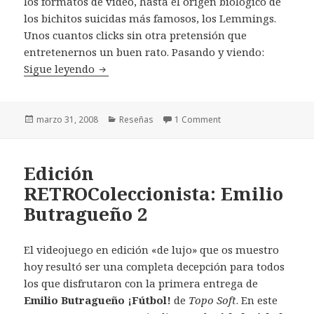
los formatos de vídeo, hasta el origen biológico de
los bichitos suicidas más famosos, los Lemmings.
Unos cuantos clicks sin otra pretensión que
entretenernos un buen rato. Pasando y viendo:
Reseñas semanales (31-03-08)
Sigue leyendo
Publicado
Categorías
marzo 31, 2008
Reseñas
1 Comment
el
Edición
RETROColeccionista: Emilio
Butragueño 2
El videojuego en edición «de lujo» que os muestro
hoy resultó ser una completa decepción para todos
los que disfrutaron con la primera entrega de
Emilio Butragueño ¡Fútbol!
de
Topo Soft
. En este