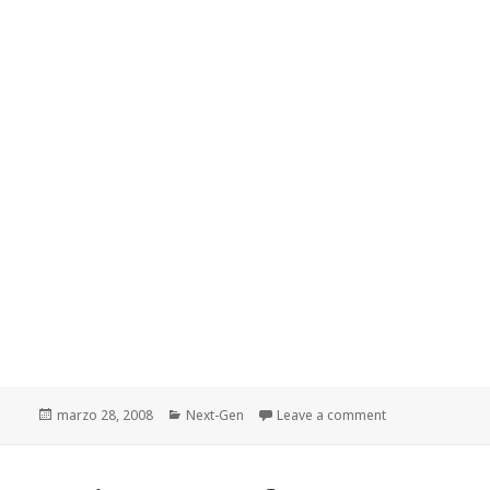
Publicado
Categorías
marzo 28, 2008
Next-Gen
Leave a comment
el