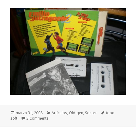
Publicado
Categorías
Etiquetas
marzo 31, 2008
Artículos
,
Old-gen
,
Soccer
topo
el
soft
3 Comments