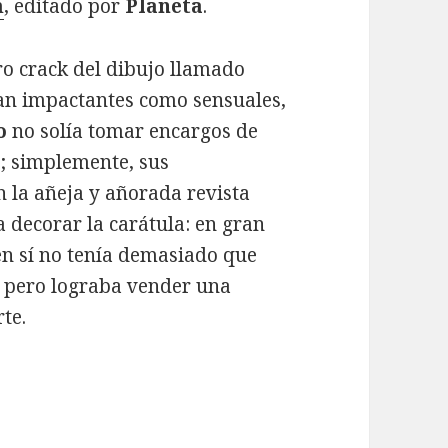
m
, editado por
Planeta
.
tro crack del dibujo llamado
tan impactantes como sensuales,
o
no solía tomar encargos de
; simplemente, sus
n la añeja y añorada revista
ra decorar la carátula: en gran
 en sí no tenía demasiado que
, pero lograba vender una
te.
tadas y videojuegos (I)