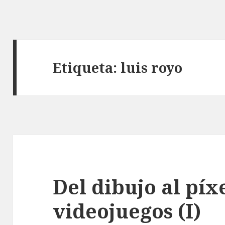
Etiqueta:
luis royo
Del dibujo al píx
videojuegos (I)