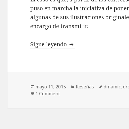
puso en marcha la iniciativa de poner
algunas de sus ilustraciones originale
encargo de transmitir.
Reproducciones del art
Sigue leyendo
Publicado
Categorías
Etiquetas
mayo 11, 2015
Reseñas
dinamic
,
dr
el
1 Comment