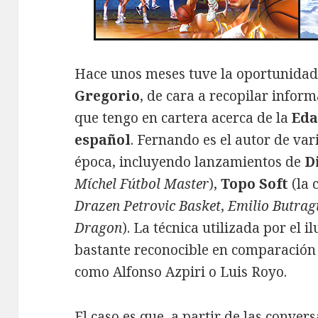
Hace unos meses tuve la oportunidad
Gregorio
, de cara a recopilar infor
que tengo en cartera acerca de la
Eda
español
. Fernando es el autor de vari
época, incluyendo lanzamientos de
D
Míchel Fútbol Master
),
Topo Soft
(la 
Drazen Petrovic Basket
,
Emilio Butrag
Dragon
). La técnica utilizada por el i
bastante reconocible en comparación c
como Alfonso Azpiri o Luis Royo.
El caso es que, a partir de las conve