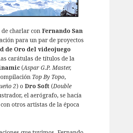
 de charlar con
Fernando San
mación para un par de proyectos
d de Oro del videojuego
as carátulas de títulos de la
inamic
(
Aspar G.P. Master,
compilación
Top By Topo
,
ueño 2
) o
Dro Soft
(
Double
lustrador, el aerógrafo, se hacía
on otros artistas de la época
rsaciones que tuvimos, Fernando