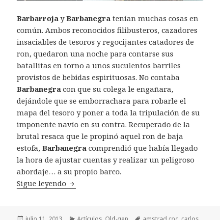
Barbarroja
y
Barbanegra
tenían muchas cosas en
común. Ambos reconocidos filibusteros, cazadores
insaciables de tesoros y regocijantes catadores de
ron, quedaron una noche para contarse sus
batallitas en torno a unos suculentos barriles
provistos de bebidas espirituosas. No contaba
Barbanegra
con que su colega le engañara,
dejándole que se emborrachara para robarle el
mapa del tesoro y poner a toda la tripulación de su
imponente navío en su contra. Recuperado de la
brutal resaca que le propinó aquel ron de baja
estofa,
Barbanegra
comprendió que había llegado
la hora de ajustar cuentas y realizar un peligroso
abordaje… a su propio barco.
Retrovisión: Black Beard, Topo Soft (1988)
Sigue leyendo
Publicado
Categorías
Etiquetas
julio 11, 2013
Artículos
,
Old-gen
amstrad cpc
,
carlos