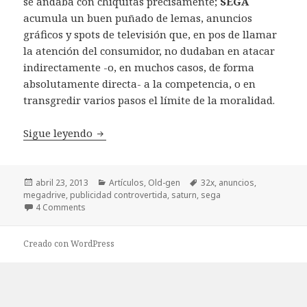
se andaba con chiquitas precisamente;
SEGA
acumula un buen puñado de lemas, anuncios
gráficos y spots de televisión que, en pos de llamar
la atención del consumidor, no dudaban en atacar
indirectamente -o, en muchos casos, de forma
absolutamente directa- a la competencia, o en
transgredir varios pasos el límite de la moralidad.
SEGA y su controvertida publicidad
Sigue leyendo
Publicado
Categorías
Etiquetas
abril 23, 2013
Artículos
,
Old-gen
32x
,
anuncios
,
el
megadrive
,
publicidad controvertida
,
saturn
,
sega
4 Comments
Creado con WordPress