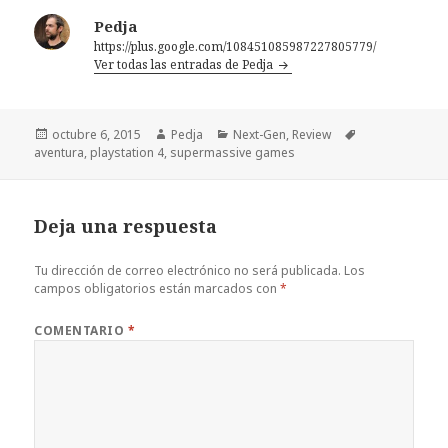
Pedja
https://plus.google.com/108451085987227805779/
Ver todas las entradas de Pedja
Publicado
Autor
Categorías
Etiquetas
octubre 6, 2015
Pedja
Next-Gen
,
Review
el
aventura
,
playstation 4
,
supermassive games
Deja una respuesta
Tu dirección de correo electrónico no será publicada.
Los
campos obligatorios están marcados con
*
COMENTARIO
*