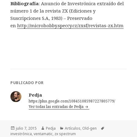
Bibliografía
: Anuncio de Investrónica extraído del
número 1 de la revista ZX (Ediciones y
Suscripciones S.A, 1983) – Preservado
en
http://microhobby.speccy.cz/zxsf/revistas-zx.htm
PUBLICADO POR
Pedja
https://plus.google.com/108451085987227805779/
Ver todas las entradas de Pedja
Publicado
Autor
Categorías
Etiquetas
julio 7, 2015
Pedja
Artículos
,
Old-gen
el
investrónica
,
ventamatic
,
zx spectrum