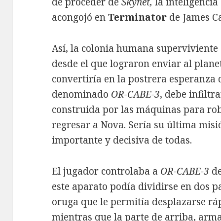
de proceder de
Skynet,
la inteligencia
acongojó en
Terminator
de James C
Así, la colonia humana superviviente 
desde el que lograron enviar al plane
convertiría en la postrera esperanza d
denominado
OR-CABE-3
, debe infiltr
construida por las máquinas para rob
regresar a Nova. Sería su última misi
importante y decisiva de todas.
El jugador controlaba a
OR-CABE-3
de
este aparato podía dividirse en dos pa
oruga que le permitía desplazarse rá
mientras que la parte de arriba, arm