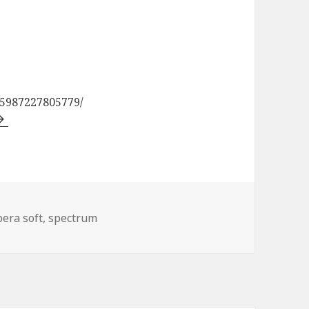
85987227805779/
tiquetas
pera soft
,
spectrum