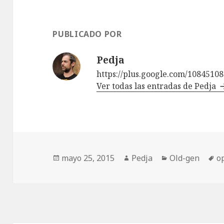
PUBLICADO POR
Pedja
https://plus.google.com/1084510
Ver todas las entradas de Pedja
Publicado
Autor
Categorías
E
mayo 25, 2015
Pedja
Old-gen
o
el