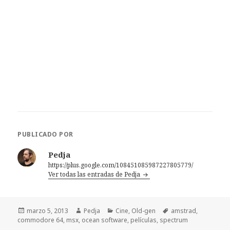
PUBLICADO POR
Pedja
https://plus.google.com/108451085987227805779/
Ver todas las entradas de Pedja
Publicado
Autor
Categorías
Etiquetas
marzo 5, 2013
Pedja
Cine
,
Old-gen
amstrad
,
el
commodore 64
,
msx
,
ocean software
,
películas
,
spectrum