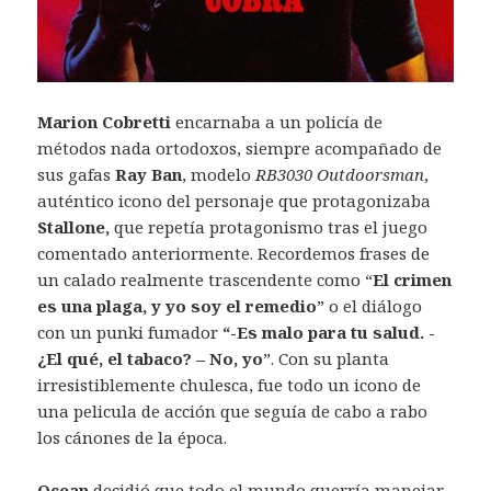
Marion Cobretti
encarnaba a un policía de
métodos nada ortodoxos, siempre acompañado de
sus gafas
Ray Ban
, modelo
RB3030 Outdoorsman
,
auténtico icono del personaje que protagonizaba
Stallone,
que repetía protagonismo tras el juego
comentado anteriormente. Recordemos frases de
un calado realmente trascendente como “
El crimen
es una plaga, y yo soy el remedio
” o el diálogo
con un punki fumador
“-Es malo para tu salud. -
¿El qué, el tabaco? – No, yo
”. Con su planta
irresistiblemente chulesca, fue todo un icono de
una pelicula de acción que seguía de cabo a rabo
los cánones de la época.
Ocean
decidió que todo el mundo querría manejar