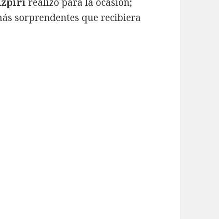
Azpiri
realizó para la ocasión;
más sorprendentes que recibiera