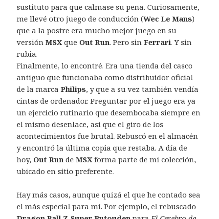
sustituto para que calmase su pena. Curiosamente,
me llevé otro juego de conducción (
Wec Le Mans
)
que a la postre era mucho mejor juego en su
versión
MSX
que
Out Run
. Pero sin
Ferrari
. Y sin
rubia.
Finalmente, lo encontré. Era una tienda del casco
antiguo que funcionaba como distribuidor oficial
de la marca
Philips
, y que a su vez también vendía
cintas de ordenador. Preguntar por el juego era ya
un ejercicio rutinario que desembocaba siempre en
el mismo desenlace, así que el giro de los
acontecimientos fue brutal. Rebuscó en el almacén
y encontró la última copia que restaba. A día de
hoy,
Out Run
de
MSX
forma parte de mi colección,
ubicado en sitio preferente.
Hay más casos, aunque quizá el que he contado sea
el más especial para mí. Por ejemplo, el rebuscado
Dragon Ball Z Super Butouden
para
El Cerebro de