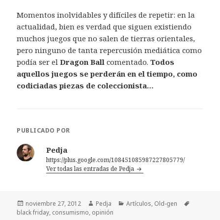
Momentos inolvidables y difíciles de repetir: en la
actualidad, bien es verdad que siguen existiendo
muchos juegos que no salen de tierras orientales,
pero ninguno de tanta repercusión mediática como
podía ser el
Dragon Ball
comentado.
Todos
aquellos juegos se perderán en el tiempo, como
codiciadas piezas de coleccionista…
PUBLICADO POR
Pedja
https://plus.google.com/108451085987227805779/
Ver todas las entradas de Pedja
Publicado
Autor
Categorías
Etiquetas
noviembre 27, 2012
Pedja
Artículos
,
Old-gen
el
black friday
,
consumismo
,
opinión