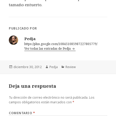
tamaño entuerto.
PUBLICADO POR
Pedja
https://plus.google.com/108451085987227805779/
Ver todas las entradas de Pedja
Publicado
Autor
Categorías
diciembre 30, 2012
Pedja
Review
el
Deja una respuesta
Tu dirección de correo electrónico no será publicada.
Los
campos obligatorios están marcados con
*
COMENTARIO
*