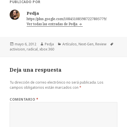
PUBLICADO POR
Pedja
https://plus.google.com/108451085987227805779/
Ver todas las entradas de Pedja
Publicado
Autor
Categorías
Etiquet
mayo 6, 2012
Pedja
Artículos
,
Next-Gen
,
Review
el
activision
,
radical
,
xbox 360
Deja una respuesta
Tu dirección de correo electrónico no será publicada.
Los
campos obligatorios están marcados con
*
COMENTARIO
*