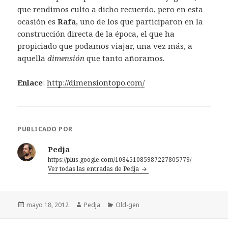
que rendimos culto a dicho recuerdo, pero en esta
ocasión es
Rafa
, uno de los que participaron en la
construcción directa de la época, el que ha
propiciado que podamos viajar, una vez más, a
aquella
dimensión
que tanto añoramos.
Enlace
:
http://dimensiontopo.com/
PUBLICADO POR
Pedja
https://plus.google.com/108451085987227805779/
Ver todas las entradas de Pedja
Publicado
Autor
Categorías
mayo 18, 2012
Pedja
Old-gen
el