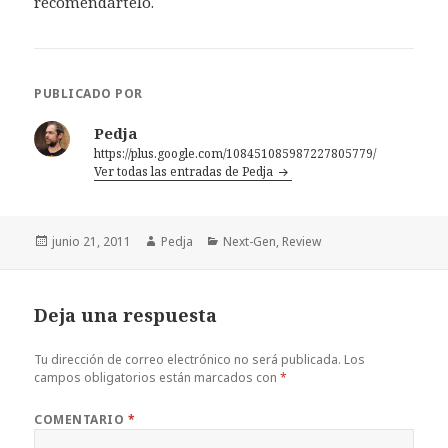
recomendártelo.
PUBLICADO POR
Pedja
https://plus.google.com/108451085987227805779/
Ver todas las entradas de Pedja
Publicado
Autor
Categorías
junio 21, 2011
Pedja
Next-Gen
,
Review
el
Deja una respuesta
Tu dirección de correo electrónico no será publicada.
Los
campos obligatorios están marcados con
*
COMENTARIO
*