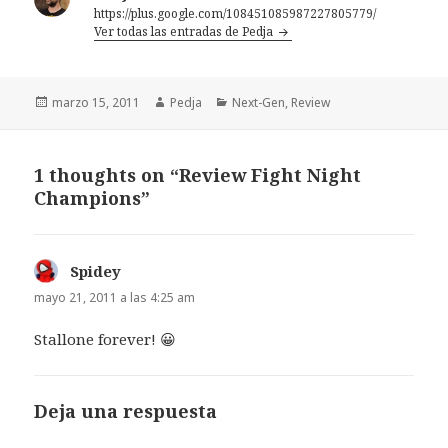
https://plus.google.com/108451085987227805779/
Ver todas las entradas de Pedja
Publicado
Autor
Categorías
marzo 15, 2011
Pedja
Next-Gen
,
Review
el
1 thoughts on “Review Fight Night
Champions”
Spidey
dice:
mayo 21, 2011 a las 4:25 am
Stallone forever! 😀
Deja una respuesta