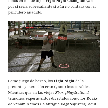
fijaos en lo que digo:
Fight Night Champion
ya de
por sí sería sobresaliente si aún no contara con el
peliculero añadido.
Como juego de boxeo, los
Fight Night
de la
presente generación eran (y son) insuperables.
Mientras que en las viejas
Xbox
y
PlayStation 2
teníamos experimentos divertidos como los
Rocky
de
Venom Games
(la antigua
Rage Software
), aquí