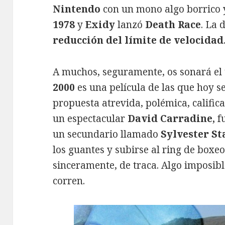
Nintendo
con un mono algo borrico y
1978
y
Exidy
lanzó
Death Race
. La 
reducción del límite de velocidad
A muchos, seguramente, os sonará el t
2000
es una película de las que hoy s
propuesta atrevida, polémica, calific
un espectacular
David Carradine,
f
un secundario llamado
Sylvester St
los guantes y subirse al ring de boxeo
sinceramente, de traca. Algo imposibl
corren.