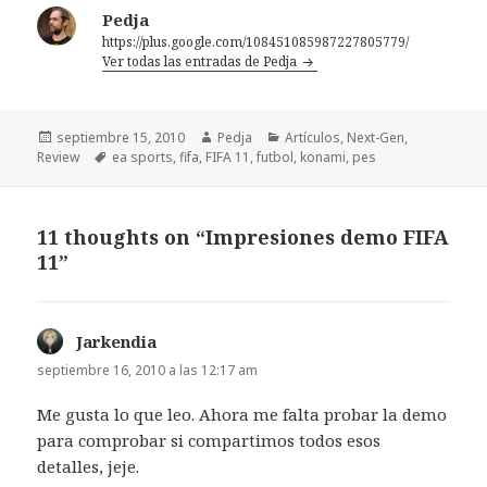
Pedja
https://plus.google.com/108451085987227805779/
Ver todas las entradas de Pedja
Publicado
Autor
Categorías
septiembre 15, 2010
Pedja
Artículos
,
Next-Gen
,
el
Etiquetas
Review
ea sports
,
fifa
,
FIFA 11
,
futbol
,
konami
,
pes
11 thoughts on “Impresiones demo FIFA
11”
Jarkendia
dice:
septiembre 16, 2010 a las 12:17 am
Me gusta lo que leo. Ahora me falta probar la demo
para comprobar si compartimos todos esos
detalles, jeje.