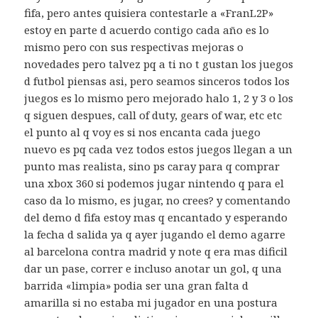
fifa, pero antes quisiera contestarle a «FranL2P»
estoy en parte d acuerdo contigo cada año es lo
mismo pero con sus respectivas mejoras o
novedades pero talvez pq a ti no t gustan los juegos
d futbol piensas asi, pero seamos sinceros todos los
juegos es lo mismo pero mejorado halo 1, 2 y 3 o los
q siguen despues, call of duty, gears of war, etc etc
el punto al q voy es si nos encanta cada juego
nuevo es pq cada vez todos estos juegos llegan a un
punto mas realista, sino ps caray para q comprar
una xbox 360 si podemos jugar nintendo q para el
caso da lo mismo, es jugar, no crees? y comentando
del demo d fifa estoy mas q encantado y esperando
la fecha d salida ya q ayer jugando el demo agarre
al barcelona contra madrid y note q era mas dificil
dar un pase, correr e incluso anotar un gol, q una
barrida «limpia» podia ser una gran falta d
amarilla si no estaba mi jugador en una postura