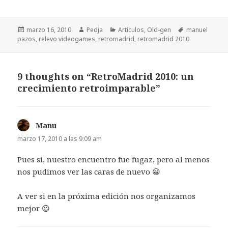
Publicado
Autor
Categorías
Etiquetas
marzo 16, 2010
Pedja
Artículos
,
Old-gen
manuel
el
pazos
,
relevo videogames
,
retromadrid
,
retromadrid 2010
9 thoughts on “RetroMadrid 2010: un
crecimiento retroimparable”
Manu
dice:
marzo 17, 2010 a las 9:09 am
Pues sí, nuestro encuentro fue fugaz, pero al menos
nos pudimos ver las caras de nuevo 😀
A ver si en la próxima edición nos organizamos
mejor 😉