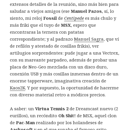
extensos detalles de la reunión, sino más bien para
saludar a viejos amigos (ese
Manuel Pazos
, sí, lo
siento, mi reloj
Fossil
de
Centipede
es más chulo y
más friki que el tuyo de
MSX
, espero que
encontraras la ternera con patatas
correspondiente; y al padrazo
Manuel Sagra
, que ví
de refilón y atestado de cosillas frikis), ver
artilugios sorprendentes: pude jugar a una Vectrex,
con su mareante parpadeo, además de probar una
placa de Neo-Geo mezclada con un disco duro,
conexión USB y más cosillas inmersas dentro de un
enorme tapperware, imaginativa creación de
Kaos2K
. Y por supuesto, la oportunidad de hacerme
con diverso material retro a módicos precios.
A saber: un
Virtua Tennis 2
de Dreamcast nuevo (2
eurillos), un recóndito
Oh Shit!
de MSX, aquel clon
de
Pac-Man
realizado por los holandeses de
Aackosoft
y en el que sonaba el famoso grito