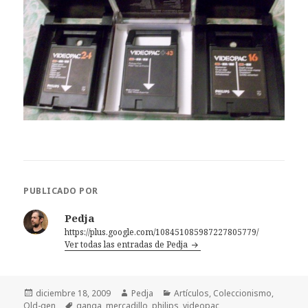
PUBLICADO POR
Pedja
https://plus.google.com/108451085987227805779/
Ver todas las entradas de Pedja
Publicado
Autor
Categorías
diciembre 18, 2009
Pedja
Artículos
,
Coleccionismo
,
el
Etiquetas
Old-gen
ganga
,
mercadillo
,
philips
,
videopac