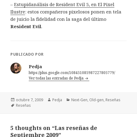
–
Estupidanálisis de Resident Evil 5, en El Pixel
Ilustre
: estos compañeros pixelosos ponen en tela
de juicio la fidelidad con la saga del último
Resident Evil
.
PUBLICADO POR
Pedja
https://plus.google.com/108451085987227805779/
Ver todas las entradas de Pedja
Publicado
Autor
Categorías
octubre 7, 2009
Pedja
Next-Gen
,
Old-gen
,
Reseñas
el
Etiquetas
Reseñas
5 thoughts on “Las reseñas de
Septiembre 2009”