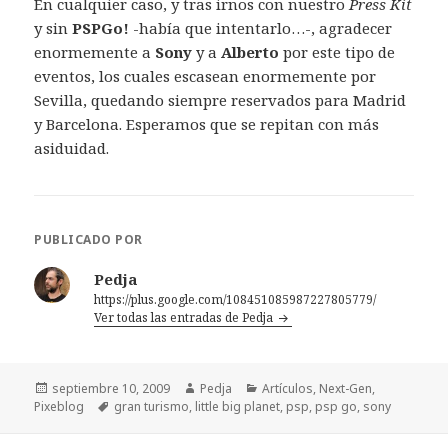
En cualquier caso, y tras irnos con nuestro
Press Kit
y sin
PSPGo!
-había que intentarlo…-, agradecer
enormemente a
Sony
y a
Alberto
por este tipo de
eventos, los cuales escasean enormemente por
Sevilla, quedando siempre reservados para Madrid
y Barcelona. Esperamos que se repitan con más
asiduidad.
PUBLICADO POR
Pedja
https://plus.google.com/108451085987227805779/
Ver todas las entradas de Pedja
Publicado
Autor
Categorías
septiembre 10, 2009
Pedja
Artículos
,
Next-Gen
,
el
Etiquetas
Pixeblog
gran turismo
,
little big planet
,
psp
,
psp go
,
sony