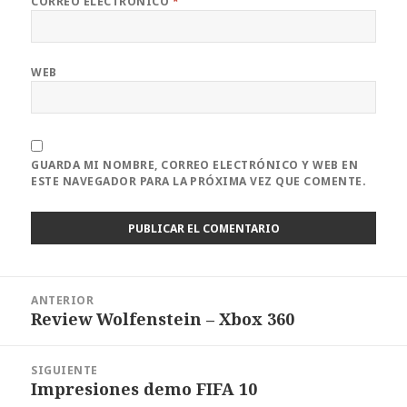
CORREO ELECTRÓNICO
*
WEB
GUARDA MI NOMBRE, CORREO ELECTRÓNICO Y WEB EN
ESTE NAVEGADOR PARA LA PRÓXIMA VEZ QUE COMENTE.
Navegación
ANTERIOR
de
Review Wolfenstein – Xbox 360
Entrada
entradas
anterior:
SIGUIENTE
Impresiones demo FIFA 10
Entrada