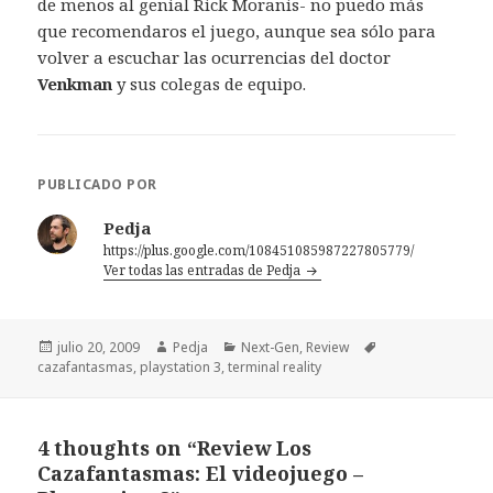
de menos al genial Rick Moranis- no puedo más
que recomendaros el juego, aunque sea sólo para
volver a escuchar las ocurrencias del doctor
Venkman
y sus colegas de equipo.
PUBLICADO POR
Pedja
https://plus.google.com/108451085987227805779/
Ver todas las entradas de Pedja
Publicado
Autor
Categorías
Etiquetas
julio 20, 2009
Pedja
Next-Gen
,
Review
el
cazafantasmas
,
playstation 3
,
terminal reality
4 thoughts on “Review Los
Cazafantasmas: El videojuego –