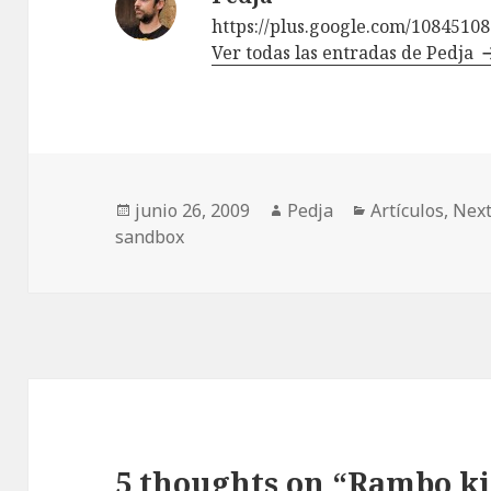
https://plus.google.com/1084510
Ver todas las entradas de Pedja
Publicado
Autor
Categorías
junio 26, 2009
Pedja
Artículos
,
Nex
el
sandbox
5 thoughts on “Rambo kil