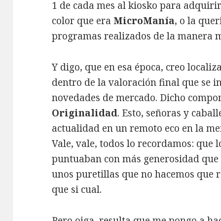
1 de cada mes al kiosko para adquirir
color que era
MicroManía
, o la que
programas realizados de la manera m
Y digo, que en esa época, creo locali
dentro de la valoración final que se in
novedades de mercado. Dicho compone
Originalidad
. Esto, señoras y caball
actualidad en un remoto eco en la me
Vale, vale, todos lo recordamos: que 
puntuaban con más generosidad que l
unos puretillas que no hacemos que re
que si cual.
Pero oiga, resulta que me pongo a ha