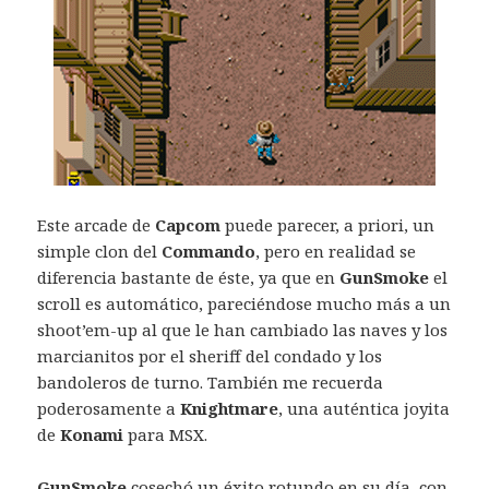
Este arcade de
Capcom
puede parecer, a priori, un
simple clon del
Commando
, pero en realidad se
diferencia bastante de éste, ya que en
GunSmoke
el
scroll es automático, pareciéndose mucho más a un
shoot’em-up al que le han cambiado las naves y los
marcianitos por el sheriff del condado y los
bandoleros de turno. También me recuerda
poderosamente a
Knightmare
, una auténtica joyita
de
Konami
para MSX.
GunSmoke
cosechó un éxito rotundo en su día, con