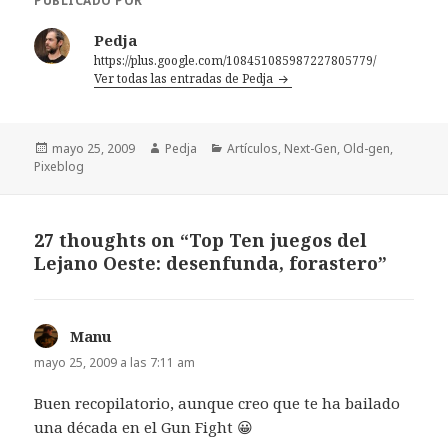
PUBLICADO POR
Pedja
https://plus.google.com/108451085987227805779/
Ver todas las entradas de Pedja
Publicado
Autor
Categorías
mayo 25, 2009
Pedja
Artículos
,
Next-Gen
,
Old-gen
,
el
Pixeblog
27 thoughts on “Top Ten juegos del
Lejano Oeste: desenfunda, forastero”
Manu
dice:
mayo 25, 2009 a las 7:11 am
Buen recopilatorio, aunque creo que te ha bailado
una década en el Gun Fight 😀