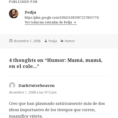
PUBLICADO POR
Pedja
https://plus.google.com/108451085987227805779/
Ver todas las entradas de Pedja
Publicado
Autor
Categorías
diciembre 1, 2008
Pedja
Humor
el
4 thoughts on “Humor: Mamá, mamá,
en el cole…”
DarkOuterheaven
dice:
diciembre 1, 2008 a las 9:13 pm
Creo que han plasmado satíricamente más de dos
ideas importantes de los tiempos que corren,
magnífica viñeta.