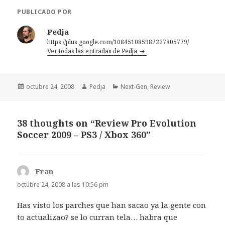
PUBLICADO POR
Pedja
https://plus.google.com/108451085987227805779/
Ver todas las entradas de Pedja
Publicado
Autor
Categorías
octubre 24, 2008
Pedja
Next-Gen
,
Review
el
38 thoughts on “Review Pro Evolution
Soccer 2009 – PS3 / Xbox 360”
Fran
dice:
octubre 24, 2008 a las 10:56 pm
Has visto los parches que han sacao ya la gente con
to actualizao? se lo curran tela… habra que