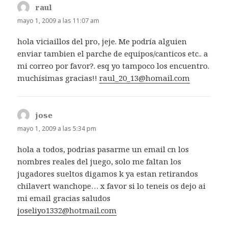
raul
dice:
mayo 1, 2009 a las 11:07 am
hola viciaillos del pro, jeje. Me podría alguien
enviar tambien el parche de equipos/canticos etc.. a
mi correo por favor?. esq yo tampoco los encuentro.
muchísimas gracias!!
raul_20_13@homail.com
jose
dice:
mayo 1, 2009 a las 5:34 pm
hola a todos, podrias pasarme un email cn los
nombres reales del juego, solo me faltan los
jugadores sueltos digamos k ya estan retirandos
chilavert wanchope… x favor si lo teneis os dejo ai
mi email gracias saludos
joseliyo1332@hotmail.com