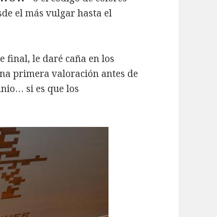
sde el más vulgar hasta el
 final, le daré caña en los
una primera valoración antes de
unio… si es que los