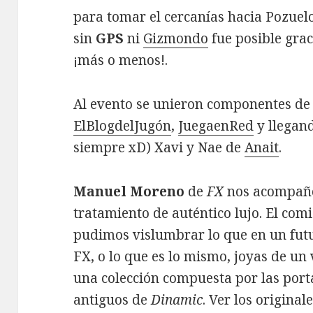
para tomar el cercanías hacia Pozuelo
sin
GPS
ni
Gizmondo
fue posible gra
¡más o menos!.
Al evento se unieron componentes de
ElBlogdelJugón
,
JuegaenRed
y llegan
siempre xD) Xavi y Nae de
Anait
.
Manuel Moreno
de
FX
nos acompañó
tratamiento de auténtico lujo. El com
pudimos vislumbrar lo que en un futu
FX, o lo que es lo mismo, joyas de un 
una colección compuesta por las port
antiguos de
Dinamic
. Ver los original