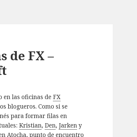
as de FX –
ft
 en las oficinas de
FX
os blogueros. Como si se
nés para formar filas en
tuales:
Kristian
,
Den
,
Jarken
y
 en Atocha, punto de encuentro